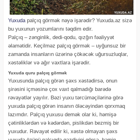
Yuxuda
palçıq görmək nəyə işarədir? Yuxuda.az sizə
bu yuxunun yozumlarını təqdim edir.
Palçıq – zənginlik, dedi-qodu, qızğın fəaliyyət
əlamətidir. Keçilməz palçıq görmək – uyğunsuz bir
zamanda insanların üzərinə çökəcək uğursuzluqlar,
xəstəliklər və ağır vaxtlara işarədir.
Yuxuda quru palçıq görmək
Yuxusunda palçıq görən şəxs xəstədirsə, onun
şirəsini içməsinə çox vaxt qalmadığı barədə
rəvayətlər yayılır. Bəzi yuxu tərcüməçilərinə görə
yuxuda palçıq görən insanın öləcəyindən qorxmaq
lazımdır. Palçıq yuxusu demək olar ki, həmişə
çətinliklərdən və kədərdən, pislikdən bezmiş bir
yuxudur. Rəvayət edilir ki, xəstə olmayan şəxs
yuxuda özünü palçıqda gəzdiyini görsə, həmin