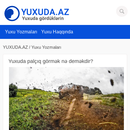
Yuxu Yozmaları
Yuxu Haqqında
YUXUDA.AZ
/
Yuxu Yozmaları
Yuxuda palçıq görmək nə deməkdir?