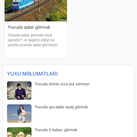
Yuxuda qatar görmək
Yuxuda qatar görmək nəyə
işarədir? -ın təqdim etdiyi bu
yazıda yuxuda qatar görməyin
müxtəlif yozumları ilə tanış ola
bilərsiniz. Yuxuda qatarla səyahət
etmək. Yuxuda qatarla səyahət
etmək insanın dinc və firavan bir
həya
YUXU MƏLUMATLARI
Yuxuda birinin sizə pul verməsi
Yuxuda qucaqda uşaq görmək
Yuxuda it balası görmək