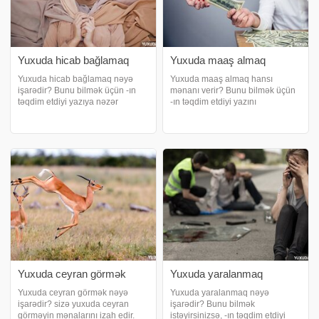
Yuxuda hicab bağlamaq
Yuxuda maaş almaq
Yuxuda hicab bağlamaq nəyə
Yuxuda maaş almaq hansı
işarədir? Bunu bilmək üçün -ın
mənanı verir? Bunu bilmək üçün
təqdim etdiyi yazıya nəzər
-ın təqdim etdiyi yazını
salmağınız məsləhətdir. Yuxuda
oxumağınız məsləhətdir. Yuxuda
hicab taxmaq nə deməkdir?.
maaş almaq nə deməkdir?.
İslam baxımından çox xeyirli
Yuxuda maaş almaq, yuxu görən
yozulduğu yuxulardandır və
insanın iş həyatında bir işə
insanın ömrünü xeyirxa
sərmayə qoymaq üçün küll
Yuxuda ceyran görmək
Yuxuda yaralanmaq
Yuxuda ceyran görmək nəyə
Yuxuda yaralanmaq nəyə
işarədir? sizə yuxuda ceyran
işarədir? Bunu bilmək
görməyin mənalarını izah edir.
istəyirsinizsə, -ın təqdim etdiyi