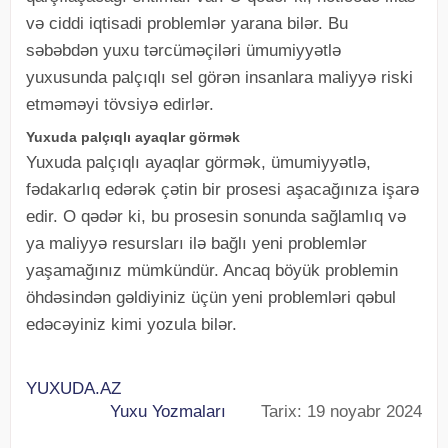
və ciddi iqtisadi problemlər yarana bilər. Bu
səbəbdən yuxu tərcüməçiləri ümumiyyətlə
yuxusunda palçıqlı sel görən insanlara maliyyə riski
etməməyi tövsiyə edirlər.
Yuxuda palçıqlı ayaqlar görmək
Yuxuda palçıqlı ayaqlar görmək, ümumiyyətlə,
fədakarlıq edərək çətin bir prosesi aşacağınıza işarə
edir. O qədər ki, bu prosesin sonunda sağlamlıq və
ya maliyyə resursları ilə bağlı yeni problemlər
yaşamağınız mümkündür. Ancaq böyük problemin
öhdəsindən gəldiyiniz üçün yeni problemləri qəbul
edəcəyiniz kimi yozula bilər.
YUXUDA.AZ
Yuxu Yozmaları
Tarix: 19 noyabr 2024