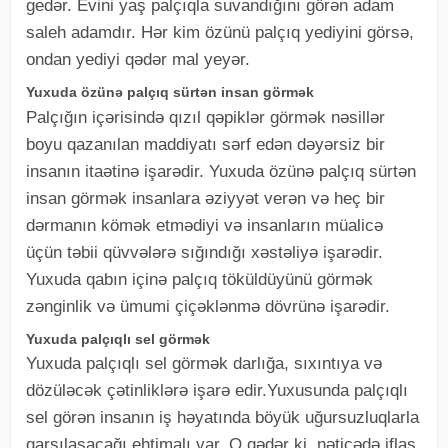
gedər. Evini yaş palçıqla suvandığını görən adam
saleh adamdır. Hər kim özünü palçıq yediyini görsə,
ondan yediyi qədər mal yeyər.
Yuxuda özünə palçıq sürtən insan görmək
Palçığın içərisində qızıl qəpiklər görmək nəsillər
boyu qazanılan maddiyatı sərf edən dəyərsiz bir
insanın itaətinə işarədir. Yuxuda özünə palçıq sürtən
insan görmək insanlara əziyyət verən və heç bir
dərmanın kömək etmədiyi və insanların müalicə
üçün təbii qüvvələrə sığındığı xəstəliyə işarədir.
Yuxuda qabın içinə palçıq töküldüyünü görmək
zənginlik və ümumi çiçəklənmə dövrünə işarədir.
Yuxuda palçıqlı sel görmək
Yuxuda palçıqlı sel görmək darlığa, sıxıntıya və
dözüləcək çətinliklərə işarə edir.Yuxusunda palçıqlı
sel görən insanın iş həyatında böyük uğursuzluqlarla
qarşılaşacağı ehtimalı var. O qədər ki, nəticədə iflas