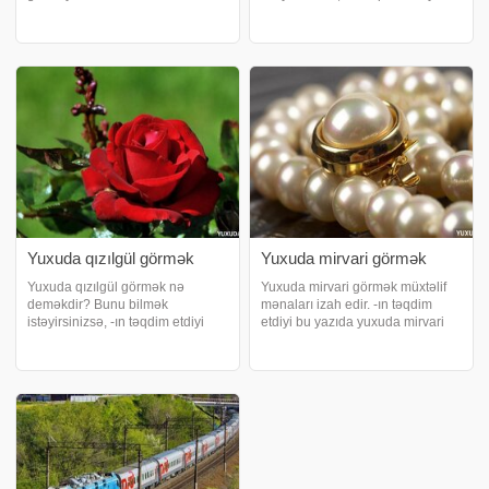
Yuxuda ceyran görmək nə
yazıya nəzər salın. Yuxuda
deməkdir?. Yuxuda ceyran
yaralanmaq nə deməkdir?.
görmək, yuxunun məzmunu ən
Xəsarət ümumiyyətlə gələcək
xırda təfərrüatına qədər
malların əlamətidir. Ancaq yuxunu
düşünüldükdə yuxu yozumları
tam şərh etmək üçün onu ən yaxş
tərəfində
Yuxuda qızılgül görmək
Yuxuda mirvari görmək
Yuxuda qızılgül görmək nə
Yuxuda mirvari görmək müxtəlif
deməkdir? Bunu bilmək
mənaları izah edir. -ın təqdim
istəyirsinizsə, -ın təqdim etdiyi
etdiyi bu yazıda yuxuda mirvari
yazını oxuyun. Yuxuda qızılgül
görməyin yozumları ilə tanış
görməyin yozumu. Yuxuda
olacaqsınız. Yuxuda mirvari
qızılgül görmək, yuxu görənin
görmək nə deməkdir?. Yuxuda
illərlə uzaqlarda yaşayan və
mirvari görmək müsbət mənada
xəbər almadığı birindən xəbə
yozulur. Xüsusil