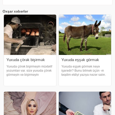
Oxşar xəbərlər
Yuxuda çörək bişirmək
Yuxuda eşşək görmək
Yuxuda çörək bişirməyin müxtəlif
Yuxuda eşşək görmək nəyə
yozumları var. sizə yuxuda çörək
işarədir? Bunu bilmək üçün -ın
görməyin və bişirməyin
təqdim etdiyi yazıya nəzər salın.
mənalarını izah edir. Yuxuda
Yuxuda eşşək sürmək. Yuxuda
çörək bişirmək nə deməkdir?.
eşşək mindiyinizi görsəniz, bu,
Yuxuda çörək bişirmək o
istədiyiniz yola çıxacağınıza, yeni
deməkdir ki, xəyalpərəstin
yerlər görməkdən, kəşf etməkdən
həyatda gücü, gücü, inam
həz