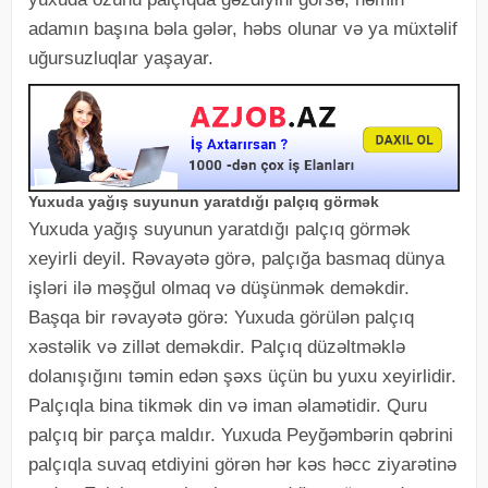
adamın başına bəla gələr, həbs olunar və ya müxtəlif
uğursuzluqlar yaşayar.
Yuxuda yağış suyunun yaratdığı palçıq görmək
Yuxuda yağış suyunun yaratdığı palçıq görmək
xeyirli deyil. Rəvayətə görə, palçığa basmaq dünya
işləri ilə məşğul olmaq və düşünmək deməkdir.
Başqa bir rəvayətə görə: Yuxuda görülən palçıq
xəstəlik və zillət deməkdir. Palçıq düzəltməklə
dolanışığını təmin edən şəxs üçün bu yuxu xeyirlidir.
Palçıqla bina tikmək din və iman əlamətidir. Quru
palçıq bir parça maldır. Yuxuda Peyğəmbərin qəbrini
palçıqla suvaq etdiyini görən hər kəs həcc ziyarətinə