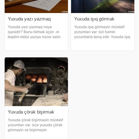
Yuxuda yazı yazmaq
Yuxuda işıq görmək
Yuxuda yazı yazmaq nəyə
Yuxuda işıq görməyin müxtəlif
işarədir? Bunu bilmək üçün -ın
yozumları var. sizi həmin
təqdim etdiyi yazıya nəzər salın.
yozumlarla tanış edir. Yuxuda işıq
Yuxuda yazı lövhəsi görmək.
görmək nə deməkdir?. Yuxuda
Yuxuda yazı taxtası görmək, yuxu
işıq görmək, parlaq bir gələcəyə
görən insanın xoş xəbər
qovuşacağınızın xəbərçisidir.
alacağına və sürpriz hadisələrlə
Yuxuda işıq bir çox sıxıntıdan
qarşılaşacağın
sonra rifaha
Yuxuda çörək bişirmək
Yuxuda çörək bişirməyin müxtəlif
yozumları var. sizə yuxuda çörək
görməyin və bişirməyin
mənalarını izah edir. Yuxuda