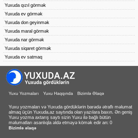
Yuxuda qızıl görmək
Yuxuda ev görmək
Yuxuda don geyinmək
Yuxuda maral görmək
Yuxuda nar görmək
Yuxuda siqaret görmək
Yuxuda ev satmaq
Yuxu Yozmaları
Yuxu Haqqında
Bizimlə Əlaqə
Yuxu yozmaları və Yuxuda gördüklərin barədə ətraflı məlumat
almaq üçün Yuxuda.az saytında olan yazılara baxın. Ən geniş
Yuxu yozma axtarış saytı sizin Yuxu ilə bağlı bütün
məlumatları asanlıqla əldə etməyə kömək edir an: 0
Bizimlə əlaqə