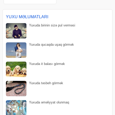
çörək bişirmək nə deməkdir?.
Yuxuda çörək bişirmək o
deməkdir ki, xəyalpərəstin
həyatda gücü, gücü, inam
YUXU MƏLUMATLARI
Yuxuda birinin sizə pul verməsi
Yuxuda qucaqda uşaq görmək
Yuxuda it balası görmək
Yuxuda təsbeh görmək
Yuxuda əməliyyat olunmaq