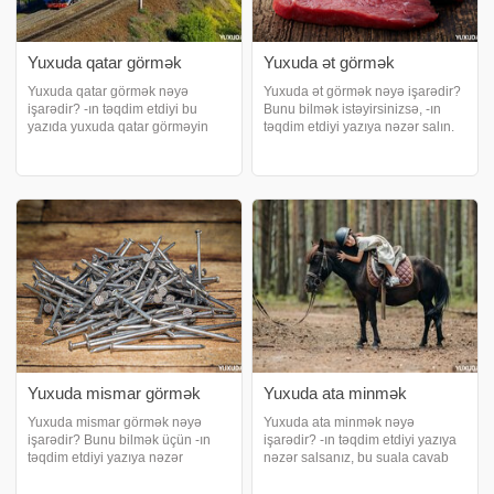
Yuxuda qatar görmək
Yuxuda ət görmək
Yuxuda qatar görmək nəyə
Yuxuda ət görmək nəyə işarədir?
işarədir? -ın təqdim etdiyi bu
Bunu bilmək istəyirsinizsə, -ın
yazıda yuxuda qatar görməyin
təqdim etdiyi yazıya nəzər salın.
müxtəlif yozumları ilə tanış ola
Yuxuda keyfiyyətli ət almaq. Əgər
bilərsiniz. Yuxuda qatarla səyahət
yuxuda aldığınız ət təzə və
etmək. Yuxuda qatarla səyahət
keyfiyyətlidirsə, bu, ümumiyyətlə,
etmək insanın dinc və firavan bir
müsbət bir işarədir və
həya
həyatınızdak
Yuxuda mismar görmək
Yuxuda ata minmək
Yuxuda mismar görmək nəyə
Yuxuda ata minmək nəyə
işarədir? Bunu bilmək üçün -ın
işarədir? -ın təqdim etdiyi yazıya
təqdim etdiyi yazıya nəzər
nəzər salsanız, bu suala cavab
salmalısınız. Yuxuda mismar
tapacaqsınız. Yuxuda ata minmək
görmək nə deməkdir?. Yuxuda
nə deməkdir?. Yuxuda ata