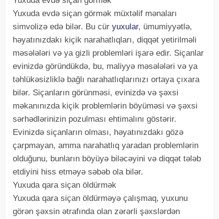
Yuxuda evdə siçan görmək
Yuxuda evdə siçan görmək müxtəlif mənaları
simvolizə edə bilər. Bu cür
yuxular
, ümumiyyətlə,
həyatınızdakı kiçik narahatlıqları, diqqət yetirilməli
məsələləri və ya gizli problemləri işarə edir. Siçanlar
evinizdə göründükdə, bu, maliyyə məsələləri və ya
təhlükəsizliklə bağlı narahatlıqlarınızı ortaya çıxara
bilər. Siçanların görünməsi, evinizdə və şəxsi
məkanınızda kiçik problemlərin böyüməsi və şəxsi
sərhədlərinizin pozulması ehtimalını göstərir.
Evinizdə siçanların olması, həyatınızdakı gözə
çarpmayan, amma narahatlıq yaradan problemlərin
olduğunu, bunların böyüyə biləcəyini və diqqət tələb
etdiyini hiss etməyə səbəb ola bilər.
Yuxuda qara siçan öldürmək
Yuxuda qara siçan öldürməyə çalışmaq, yuxunu
görən şəxsin ətrafında olan zərərli şəxslərdən