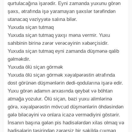
qurtulacağına işarədir. Eyni zamanda yuxunu görən
şəxs, ətrafında işə yaramayan şəxslər tərəfindən
utanacaq vəziyyətə salına bilər.
Yuxuda siçan tutmaq
Yuxuda siçan tutmaq yaxşı məna vermir. Yuxu
sahibinin birinə zərər verəcəyinin xəbərçisidir.
Yuxuda siçan tutmaq eyni zamanda düşmənə qalib
gəlməkdir.
Yuxuda ölü siçan görmək
Yuxuda ölü siçan görmək xəyalpərəstin ətrafında
dost görünən düşmənlərin dedi-qodularına işarə edir.
Yuxu görən adamın arxasında qeybət və böhtan
atmağa yozulur. Ölü siçan, bəzi yuxu alimlərinə
görə, xəyalpərəstin mövcud düşmənlərin öhdəsindən
gələ biləcəyini və onlara icazə vermədiyini göstərir.
İnsanın başına gələn pis hadisələrdən xilas olmaq və
hadisələrin təsirindən zərərsiz bir şəkildə çıxmaq