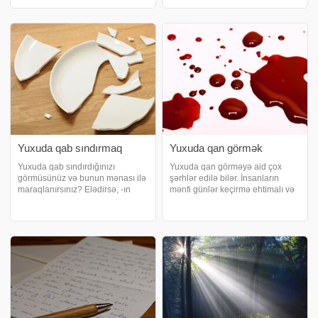
mismar görənlərin subay
minmək hörmət qazanmaq
olduqları halda evlənəcəyinə,
deməkdir. Yuxusunda at mindiyini
cəsur və yardımçı olduqların
görən şəxs hörmətl
Yuxuda qab sındırmaq
Yuxuda qan görmək
Yuxuda qab sındırdığınızı
Yuxuda qan görməyə aid çox
görmüsünüz və bunun mənası ilə
şərhlər edilə bilər. İnsanların
maraqlanırsınız? Elədirsə, -ın
mənfi günlər keçirmə ehtimalı və
təqdim etdiyi bu yazı məhz sizin
ətraflarında düşmən olma
üçündür. Yuxuda şüşə qab
ehtimalı kimi şərhlər var. Qan tez-
sındırmaq. İş və ailə həyatında
tez çətinliklər, düşmənçilik,
çətin və problemli bir proses
narahat günlər kimi şərh olunur.
yaşayacağınız
Qan görə