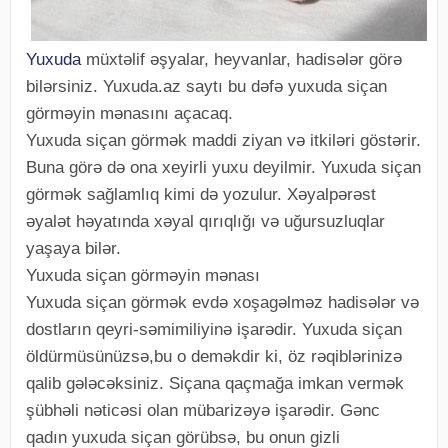
Yuxuda
müxtəlif əşyalar, heyvanlar, hadisələr görə
bilərsiniz. Yuxuda.az saytı bu dəfə yuxuda siçan
görməyin mənasını açacaq.
Yuxuda siçan görmək maddi ziyan və itkiləri göstərir.
Buna görə də ona xeyirli yuxu deyilmir. Yuxuda siçan
görmək sağlamlıq kimi də yozulur. Xəyalpərəst
əyalət həyatında xəyal qırıqlığı və uğursuzluqlar
yaşaya bilər.
Yuxuda siçan görməyin mənası
Yuxuda siçan görmək evdə xoşagəlməz hadisələr və
dostların qeyri-səmimiliyinə işarədir. Yuxuda siçan
öldürmüsünüzsə,bu o deməkdir ki, öz rəqiblərinizə
qalib gələcəksiniz. Siçana qaçmağa imkan vermək
şübhəli nəticəsi olan mübarizəyə işarədir. Gənc
qadın yuxuda siçan görübsə, bu onun gizli