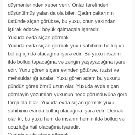
düşmənlərindən xəbər verir. Onlar tərəfindən
düşünülmüş yalan da ola bilər. Qadın paltarının
üstündə siçan görübsə, bu yuxu, onun yaxından
iştirak edəcəyi böyük qalmaqala işarədir.
Yuxuda evdə siçan görmək
Yuxuda evdə siçan görmək yuxu sahibinin bolluq və
bolluq içində olacağına işarə edir. Bu yuxu insanın
ildə bolluq tapacağına və zəngin yaşayacağına işarə
edir. Yuxu görən siçanı evindən götürsə, ruzisi və
məhsuldarlığı azalar. Yuxu görən adam bu yuxunu
gündüz görsə ömrü uzun olar. Yuxuda evdə siçan
görməyin yozumları yuxunun necə göründüyünə görə
fərqli ola bilər. Yuxuda evdə siçan görmək yuxu
sahibinin evində bolluq olacağına işarə edir. Demək
olar ki, bu yuxu həm də insanın həmin ildə bolluq və
ucuzluğa nail olacağına işarədir.