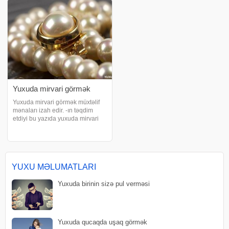
sağlamlığının bərp
yaşayacağınız
Yuxuda mirvari görmək
Yuxuda mirvari görmək müxtəlif
mənaları izah edir. -ın təqdim
etdiyi bu yazıda yuxuda mirvari
görməyin yozumları ilə tanış
olacaqsınız. Yuxuda mirvari
görmək nə deməkdir?. Yuxuda
mirvari görmək müsbət mənada
yozulur. Xüsusil
YUXU MƏLUMATLARI
Yuxuda birinin sizə pul verməsi
Yuxuda qucaqda uşaq görmək