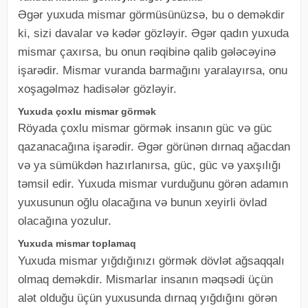
Əgər yuxuda mismar görmüsünüzsə, bu o deməkdir
ki, sizi davalar və kədər gözləyir. Əgər qadın yuxuda
mismar çaxırsa, bu onun rəqibinə qalib gələcəyinə
işarədir. Mismar vuranda barmağını yaralayırsa, onu
xoşagəlməz hadisələr gözləyir.
Yuxuda çoxlu mismar görmək
Röyada çoxlu mismar görmək insanın güc və güc
qazanacağına işarədir. Əgər görünən dırnaq ağacdan
və ya sümükdən hazırlanırsa, güc, güc və yaxşılığı
təmsil edir. Yuxuda mismar vurduğunu görən adamın
yuxusunun oğlu olacağına və bunun xeyirli övlad
olacağına yozulur.
Yuxuda mismar toplamaq
Yuxuda mismar yığdığınızı görmək dövlət ağsaqqalı
olmaq deməkdir. Mismarlar insanın məqsədi üçün
alət olduğu üçün yuxusunda dırnaq yığdığını görən