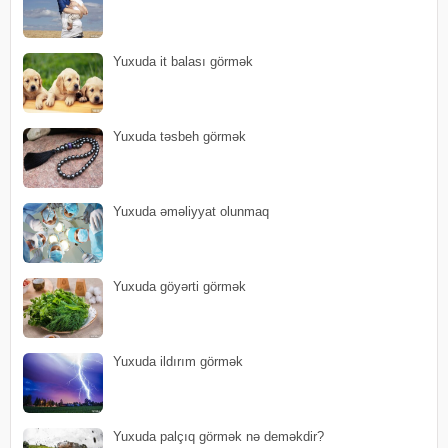
Yuxuda it balası görmək
Yuxuda təsbeh görmək
Yuxuda əməliyyat olunmaq
Yuxuda göyərti görmək
Yuxuda ildırım görmək
Yuxuda palçıq görmək nə deməkdir?