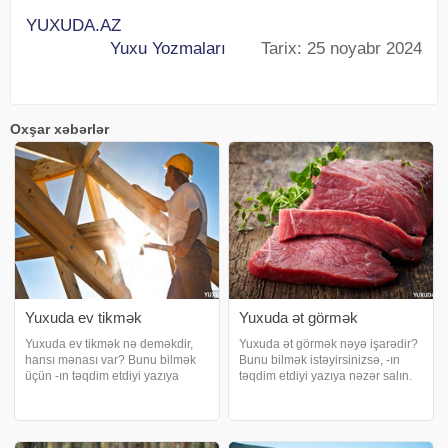
YUXUDA.AZ
Yuxu Yozmaları
Tarix: 25 noyabr 2024
Oxşar xəbərlər
Yuxuda ev tikmək
Yuxuda ət görmək
Yuxuda ev tikmək nə deməkdir,
Yuxuda ət görmək nəyə işarədir?
hansı mənası var? Bunu bilmək
Bunu bilmək istəyirsinizsə, -ın
üçün -ın təqdim etdiyi yazıya
təqdim etdiyi yazıya nəzər salın.
nəzər salmağınız lazımdır.
Yuxuda keyfiyyətli ət almaq. Əgər
Yuxuda ev tikmək nə deməkdir?.
yuxuda aldığınız ət təzə və
Yuxuda ev tikmək, yeni
keyfiyyətlidirsə, bu, ümumiyyətlə,
başlanğıcların və həyatınızda
müsbət bir işarədir və