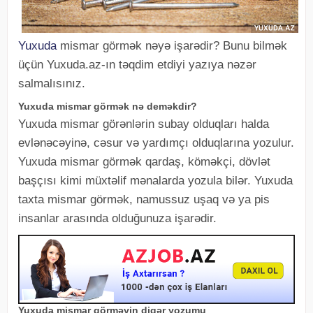
Yuxuda
mismar görmək nəyə işarədir? Bunu bilmək
üçün Yuxuda.az-ın təqdim etdiyi yazıya nəzər
salmalısınız.
Yuxuda mismar görmək nə deməkdir?
Yuxuda mismar görənlərin subay olduqları halda
evlənəcəyinə, cəsur və yardımçı olduqlarına yozulur.
Yuxuda mismar görmək qardaş, köməkçi, dövlət
başçısı kimi müxtəlif mənalarda yozula bilər. Yuxuda
taxta mismar görmək, namussuz uşaq və ya pis
insanlar arasında olduğunuza işarədir.
Yuxuda mismar görməyin digər yozumu