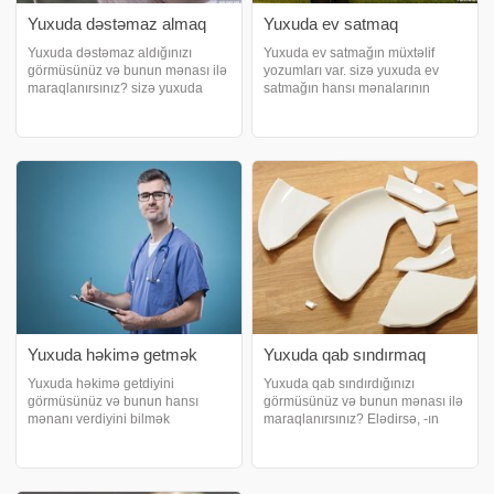
Yuxuda dəstəmaz almaq
Yuxuda ev satmaq
Yuxuda dəstəmaz aldığınızı
Yuxuda ev satmağın müxtəlif
görmüsünüz və bunun mənası ilə
yozumları var. sizə yuxuda ev
maraqlanırsınız? sizə yuxuda
satmağın hansı mənalarının
dəstəmaz almağın yozumlarını
olduğunu izah edir. Yuxuda ev
təqdim edir. Yuxuda dəstəmaz
satmaq nə deməkdir?. Yuxuda ev
almağın yozumu. Əgər insan
satmaq, yuxu görənin çətin bir
yuxusunda namaza
dövr keçirəcəyinə yozulur. Çətin
hazırlaşarkən dəstəmaz aldığın
günlər yaşayacağınız
Yuxuda həkimə getmək
Yuxuda qab sındırmaq
Yuxuda həkimə getdiyini
Yuxuda qab sındırdığınızı
görmüsünüz və bunun hansı
görmüsünüz və bunun mənası ilə
mənanı verdiyini bilmək
maraqlanırsınız? Elədirsə, -ın
istəyirsiniz? Elədirsə, -ın təqdim
təqdim etdiyi bu yazı məhz sizin
etdiyi yazıya nəzər salın. Yuxuda
üçündür. Yuxuda şüşə qab
həkim görmək. Yuxuda həkim
sındırmaq. İş və ailə həyatında
görmək xəstəliklərinin bitəcəyinə,
çətin və problemli bir proses