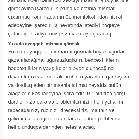
zamankindən daha çox sevdiyi insanlarla böyük işlər
görəcəyinə işarədir. Yuxuda kəlbətinlə mismar
çıxarmaq həmin adamın öz məmləkətindən hicrət
edəcəyinə işarədir. İş həyatında istədiyi nöqtəyə
çatacaq, istədiyi mövqe və vəzifəyə çatacaq.
Yuxuda ayaqqabı mismarı görmək
Yuxuda ayaqqabı mismarını görmək böyük uğurlar
qazanılacağına, uğursuzluqların, bədbəxtliklərin,
bədbəxtliklərin yaxşılıqlarla əvəz olunacağına,
davamlı çıxışlar edərək problem yaradan, qardaş və
ya dostluq edən bir insanla ictimai həyatda bütün
əlaqələrin kəsiləcəyinə işarə edir. Bir-birinizə qarşı
dərdlərinizə çarə və problemlərinizin həlli yollarını
tapacaqsınız, ruzinizi itirəcəksiniz, malının və
gəlirinin artacağını hiss edəcək, bütün problemlər
həll olunduqca dərindən nəfəs alacaq.