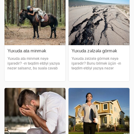
böyük dəyişiklikləri
həyatınızdak
Yuxuda ata minmək
Yuxuda zəlzələ görmək
Yuxuda ata minmək nəyə
Yuxuda zəlzələ görmək nəyə
işarədir? -ın təqdim etdiyi yazıya
işarədir? Bunu bilmək üçün -ın
nəzər salsanız, bu suala cavab
təqdim etdiyi yazıya nəzər
tapacaqsınız. Yuxuda ata minmək
salmalısınız. Yuxuda zəlzələ
nə deməkdir?. Yuxuda ata
görmək nə deməkdir?. Yuxuda
minmək hörmət qazanmaq
zəlzələ görmək yaxşı və ya pis
deməkdir. Yuxusunda at mindiyini
xəbər verə bilər. Yuxuda zəlzələ
görən şəxs hörmətl
görmənin vəziyyət