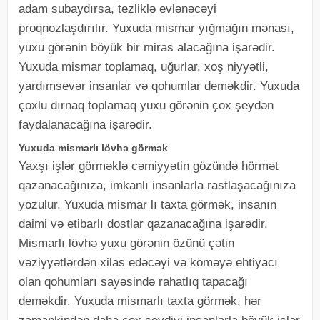
adam subaydırsa, tezliklə evlənəcəyi
proqnozlaşdırılır. Yuxuda mismar yığmağın mənası,
yuxu görənin böyük bir miras alacağına işarədir.
Yuxuda mismar toplamaq, uğurlar, xoş niyyətli,
yardımsevər insanlar və qohumlar deməkdir. Yuxuda
çoxlu dırnaq toplamaq yuxu görənin çox şeydən
faydalanacağına işarədir.
Yuxuda mismarlı lövhə görmək
Yaxşı işlər görməklə cəmiyyətin gözündə hörmət
qazanacağınıza, imkanlı insanlarla rastlaşacağınıza
yozulur. Yuxuda mismar lı taxta görmək, insanın
daimi və etibarlı dostlar qazanacağına işarədir.
Mismarlı lövhə yuxu görənin özünü çətin
vəziyyətlərdən xilas edəcəyi və köməyə ehtiyacı
olan qohumları sayəsində rahatlıq tapacağı
deməkdir. Yuxuda mismarlı taxta görmək, hər