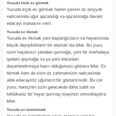
Yuxuda kiçik ev görmək
Yuxuda kiçik ev görmək həmin şəxsin öz əziyyəti
nəticəsində uğur qazandığı və qazanmağa davam
edəcəyi mənasını verir.
Yuxuda ev tikmək
Yuxuda ev tikmək yeni başlanğıcların və həyatınızda
böyük dəyişikliklərin bir əlaməti ola bilər. Bu yuxu
sizin həyatınızı yenidən qurmağa, yeni bir mərhələyə
qədəm qoymağa və ya yeni imkanları
dəyərləndirməyə hazır olduğunuzu göstərə bilər. Ev
tikmək həm də sizin öz zəhmətinizin nəticəsində
əldə edəcəyiniz uğurların bir göstəricisidir. Bu cür
yuxu, həmçinin sizin gələcəkdə daha sabit və
təhlükəsiz bir həyat qurmaq istəyinizi simvollaşdıra
bilər.
Yuxuda ev təmizləmək