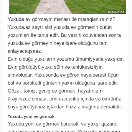
Yuxuda
ev görməyin mənası ilə maraqlanırsınız?
Yuxuda.az saytı sizi yuxuda ev görmənin bütün
yozumları ilə tanış edir. Bu yazını oxuyandan sonra
yuxuda ev görməyin nəyə işarə olduğunu tam
anlayacaqsınız.
Evin olduğu yuxuların yozumu ümumiyyətlə yaxşıdır.
Evin görüldüyü yuxu sülh və təhlükəsizliyin
simvoludur. Yuxusunda ev görən xəyalpərəst üçün
bol və bərəkətli günlərin yaxın olduğuna işarə edir.
Gözəl, təmiz, geniş ev görmək, həyatınızın
ürəyinizcə olması, əmin-amanlıq içində və ömrünüz
boyu gördüyünüz işlərdən həzz almağınız deməkdir.
Yuxuda yeni ev görmək
Yuxuda yeni ev görmək bərəkətli və yaxşı qazanc
əldə edəcəyinizdən xəbər verir. Yuxu görən insanın