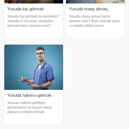
Yuxuda toy görmək
Yuxuda maaş almaq
Yuxuda toy görmək nə deməkdir?
Yuxuda maaş almaq hansı
Yuxuda öz toyunun olduğunu
mənanı verir? Bunu bilmək üçün
görmək hansı mənanı verir?
-ın təqdim etdiyi yazını
yuxuda toy görməyin hansı
oxumağınız məsləhətdir. Yuxuda
mənaya gəldiyi ilə bağlı xülasəni
maaş almaq nə deməkdir?.
sizə təqdim edir. Yuxuda toy
Yuxuda maaş almaq, yuxu görən
görmək yuxu görən insanın iş
insanın iş həyatında bir işə
həyatında hər zama
sərmayə qoymaq üçün küll
Yuxuda həkimə getmək
Yuxuda həkimə getdiyini
görmüsünüz və bunun hansı
mənanı verdiyini bilmək
istəyirsiniz? Elədirsə, -ın təqdim
etdiyi yazıya nəzər salın. Yuxuda
həkim görmək. Yuxuda həkim