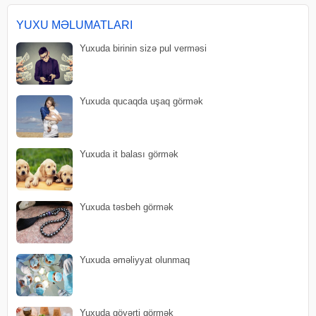
görmək xəstəliklərinin bitəcəyinə,
sağlamlığının bərp
YUXU MƏLUMATLARI
Yuxuda birinin sizə pul verməsi
Yuxuda qucaqda uşaq görmək
Yuxuda it balası görmək
Yuxuda təsbeh görmək
Yuxuda əməliyyat olunmaq
Yuxuda göyərti görmək