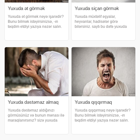
Yuxuda ət görmək
Yuxuda siçan görmək
Yuxuda ət görmək nəyə işarədir?
Yuxuda müxtəlif əşyalar,
Bunu bilmək istəyirsinizsə, -ın
heyvanlar, hadisələr görə
təqdim etdiyi yazıya nəzər salın.
bilərsiniz. saytı bu dəfə yuxuda
Yuxuda keyfiyyətli ət almaq. Əgər
siçan görməyin mənasını açacaq.
yuxuda aldığınız ət təzə və
Yuxuda siçan görmək maddi
keyfiyyətlidirsə, bu, ümumiyyətlə,
ziyan və itkiləri göstərir. Buna
müsbət bir işarədir və
görə də ona xeyirli yuxu deyilmir.
həyatınızdak
Yuxuda siça
Yuxuda dəstəmaz almaq
Yuxuda qışqırmaq
Yuxuda dəstəmaz aldığınızı
Yuxuda qışqırmaq nəyə işarədir?
görmüsünüz və bunun mənası ilə
Bunu bilmək istəyirsinizsə, -ın
maraqlanırsınız? sizə yuxuda
təqdim etdiyi yazıya nəzər salın.
dəstəmaz almağın yozumlarını
Yuxuda qışqıraraq birini
təqdim edir. Yuxuda dəstəmaz
çağırmaq. Yuxuda kiməsə
almağın yozumu. Əgər insan
qışqırmaq, həyatınızdan narazı