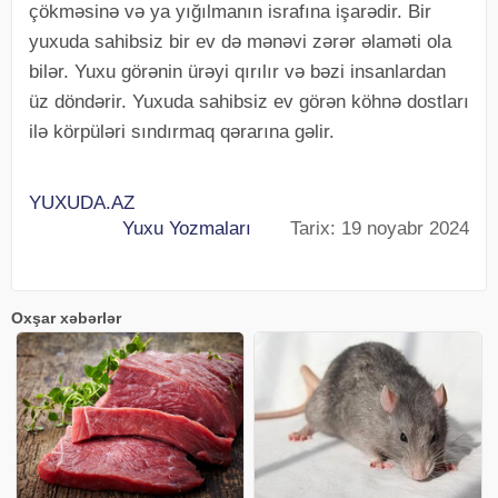
çökməsinə və ya yığılmanın israfına işarədir. Bir
yuxuda sahibsiz bir ev də mənəvi zərər əlaməti ola
bilər. Yuxu görənin ürəyi qırılır və bəzi insanlardan
üz döndərir. Yuxuda sahibsiz ev görən köhnə dostları
ilə körpüləri sındırmaq qərarına gəlir.
YUXUDA.AZ
Yuxu Yozmaları
Tarix: 19 noyabr 2024
Oxşar xəbərlər