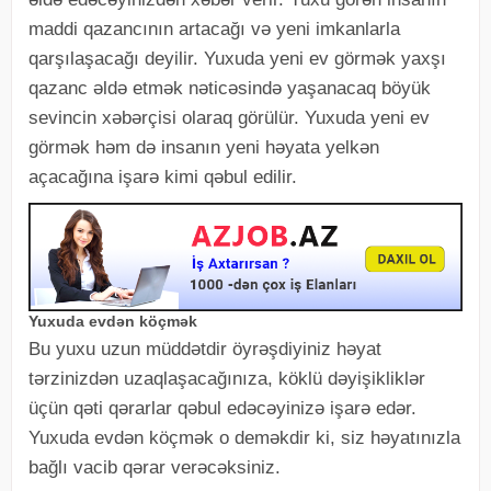
maddi qazancının artacağı və yeni imkanlarla
qarşılaşacağı deyilir. Yuxuda yeni ev görmək yaxşı
qazanc əldə etmək nəticəsində yaşanacaq böyük
sevincin xəbərçisi olaraq görülür. Yuxuda yeni ev
görmək həm də insanın yeni həyata yelkən
açacağına işarə kimi qəbul edilir.
Yuxuda evdən köçmək
Bu yuxu uzun müddətdir öyrəşdiyiniz həyat
tərzinizdən uzaqlaşacağınıza, köklü dəyişikliklər
üçün qəti qərarlar qəbul edəcəyinizə işarə edər.
Yuxuda evdən köçmək o deməkdir ki, siz həyatınızla
bağlı vacib qərar verəcəksiniz.