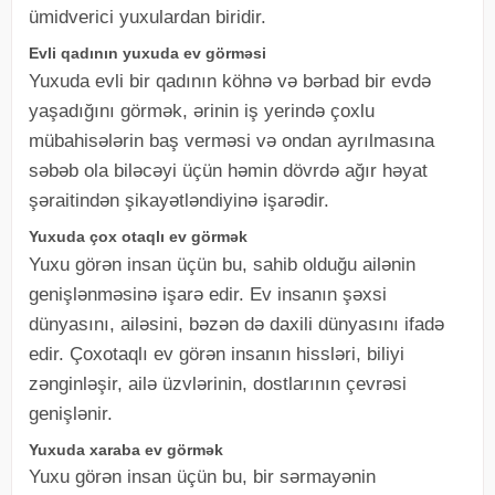
ümidverici yuxulardan biridir.
Evli qadının yuxuda ev görməsi
Yuxuda evli bir qadının köhnə və bərbad bir evdə
yaşadığını görmək, ərinin iş yerində çoxlu
mübahisələrin baş verməsi və ondan ayrılmasına
səbəb ola biləcəyi üçün həmin dövrdə ağır həyat
şəraitindən şikayətləndiyinə işarədir.
Yuxuda çox otaqlı ev görmək
Yuxu görən insan üçün bu, sahib olduğu ailənin
genişlənməsinə işarə edir. Ev insanın şəxsi
dünyasını, ailəsini, bəzən də daxili dünyasını ifadə
edir. Çoxotaqlı ev görən insanın hissləri, biliyi
zənginləşir, ailə üzvlərinin, dostlarının çevrəsi
genişlənir.
Yuxuda xaraba ev görmək
Yuxu görən insan üçün bu, bir sərmayənin