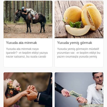
yuxusunda namaza
olduğunuzun və boş yerə nəsə
hazırlaşarkən dəstəmaz aldığın
etdiyinizi v
Yuxuda ata minmək
Yuxuda yemiş görmək
Yuxuda ata minmək nəyə
Yuxuda yemiş görməyin müxtəlif
işarədir? -ın təqdim etdiyi yazıya
yozumları var. -ın təqdim etdiyi bu
nəzər salsanız, bu suala cavab
yazını oxumaqla yuxuda yemiş
tapacaqsınız. Yuxuda ata minmək
görməyin mənalarını biləcəksiniz.
nə deməkdir?. Yuxuda ata
Yuxuda bоstаndа çıхаn yеmiş
minmək hörmət qazanmaq
görmək. Yuxuda bоstаndа çıхаn
deməkdir. Yuxusunda at mindiyini
yеmiş görmək indi çəkdiyiniz
görən şəxs hörmətl
pisliklə