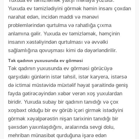
Yuxuda ev təmizləmək yaxşı mənaya yozulur.
Yuxuda ev təmizlədiyini görmək həmin insanı çoxdan
narahat edən, incidən maddi və mənəvi
problemlərindən qurtulma və rahatlığa çıxma
anlamına gəlir. Yuxuda ev təmizləmək, həmçinin
insanın xəstəliyindən qurtulması və əvvəlki
sağlamlığına qovuşması kimi də dəyərləndirilir.
Tək qadının yuxusunda ev görməsi
Tək qadının yuxusunda ev görməsi görücüyə
qarşıdakı günlərin istər təhsil, istər karyera, istərsə
də ictimai müstəvidə müxtəlif həyat şəraitində geniş
fayda gətirəcəyindən xəbər verən xoş yuxulardan
biridir. Yuxuda subay bir qadının tanıdığı və çox
xoşbəxt olduğu bir ev görüb içəri girmək istədiyini
görmək xəyalpərəstin nişan tarixinin tanıdığı bir
şəxsdən yaxınlaşdığını, aralarında sevgi dolu,
mehriban münasibət qurduğuna işarə edən