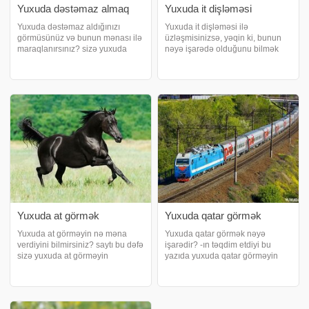
Yuxuda dəstəmaz almaq
Yuxuda it dişləməsi
Yuxuda dəstəmaz aldığınızı
Yuxuda it dişləməsi ilə
görmüsünüz və bunun mənası ilə
üzləşmisinizsə, yəqin ki, bunun
maraqlanırsınız? sizə yuxuda
nəyə işarədə olduğunu bilmək
dəstəmaz almağın yozumlarını
istəyirsiniz. Elədirsə, ekrana
təqdim edir. Yuxuda dəstəmaz
yaxın əyləşin. sizə yuxuda it
almağın yozumu. Əgər insan
dişləməsinin yozumlarını təqdim
yuxusunda namaza
edir. Yuxuda itin dişləməsi. Kədər,
hazırlaşarkən dəstəmaz aldığın
sıxınt
Yuxuda at görmək
Yuxuda qatar görmək
Yuxuda at görməyin nə məna
Yuxuda qatar görmək nəyə
verdiyini bilmirsiniz? saytı bu dəfə
işarədir? -ın təqdim etdiyi bu
sizə yuxuda at görməyin
yazıda yuxuda qatar görməyin
mənasını, necə yozulduğunu izah
müxtəlif yozumları ilə tanış ola
edir. Yuxuda at görməyin
bilərsiniz. Yuxuda qatarla səyahət
mənaları. Yuxuda at gözəl evdir.
etmək. Yuxuda qatarla səyahət
Yuxuda quyruğu və ayaqları
etmək insanın dinc və firavan bir