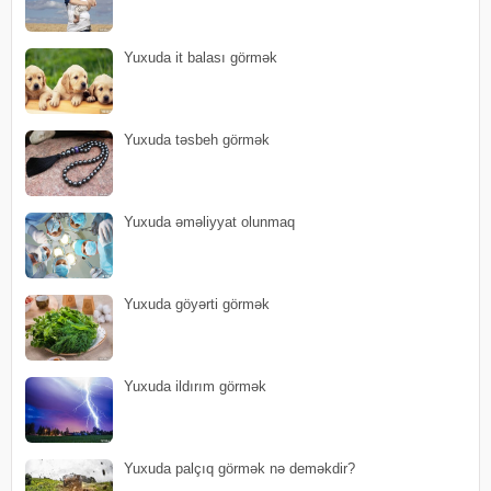
Yuxuda it balası görmək
Yuxuda təsbeh görmək
Yuxuda əməliyyat olunmaq
Yuxuda göyərti görmək
Yuxuda ildırım görmək
Yuxuda palçıq görmək nə deməkdir?