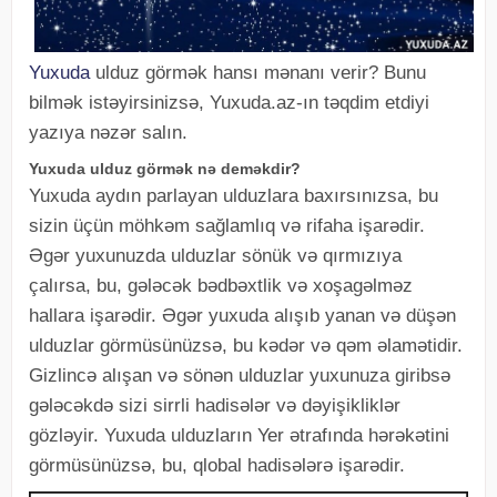
Yuxuda
ulduz görmək hansı mənanı verir? Bunu
bilmək istəyirsinizsə, Yuxuda.az-ın təqdim etdiyi
yazıya nəzər salın.
Yuxuda ulduz görmək nə deməkdir?
Yuxuda aydın parlayan ulduzlara baxırsınızsa, bu
sizin üçün möhkəm sağlamlıq və rifaha işarədir.
Əgər yuxunuzda ulduzlar sönük və qırmızıya
çalırsa, bu, gələcək bədbəxtlik və xoşagəlməz
hallara işarədir. Əgər yuxuda alışıb yanan və düşən
ulduzlar görmüsünüzsə, bu kədər və qəm əlamətidir.
Gizlincə alışan və sönən ulduzlar yuxunuza giribsə
gələcəkdə sizi sirrli hadisələr və dəyişikliklər
gözləyir. Yuxuda ulduzların Yer ətrafında hərəkətini
görmüsünüzsə, bu, qlobal hadisələrə işarədir.