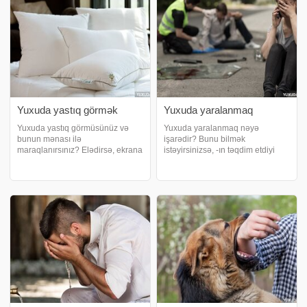
Yuxuda yastıq görmək
Yuxuda yaralanmaq
Yuxuda yastıq görmüsünüz və
Yuxuda yaralanmaq nəyə
bunun mənası ilə
işarədir? Bunu bilmək
maraqlanırsınız? Elədirsə, ekrana
istəyirsinizsə, -ın təqdim etdiyi
yaxın əyləşin. sizə yuxuda yastıq
yazıya nəzər salın. Yuxuda
görməyin yozumlarını izah edir.
yaralanmaq nə deməkdir?.
Yuxuda ağ yastıq görmək.
Xəsarət ümumiyyətlə gələcək
Yuxuda yastıq ağ görünsə, bu,
malların əlamətidir. Ancaq yuxunu
nemət içində yaşamağa
tam şərh etmək üçün onu ən yaxş