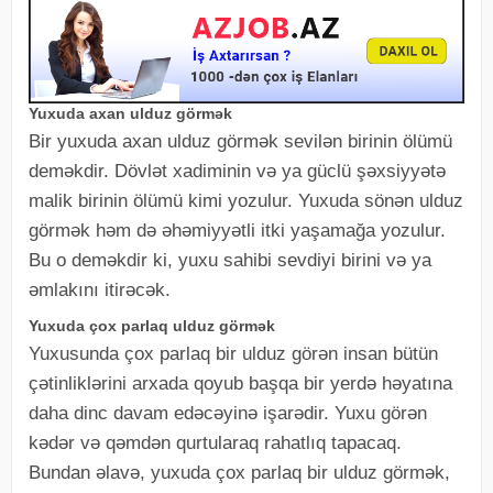
Yuxuda axan ulduz görmək
Bir yuxuda axan ulduz görmək sevilən birinin ölümü
deməkdir. Dövlət xadiminin və ya güclü şəxsiyyətə
malik birinin ölümü kimi yozulur. Yuxuda sönən ulduz
görmək həm də əhəmiyyətli itki yaşamağa yozulur.
Bu o deməkdir ki, yuxu sahibi sevdiyi birini və ya
əmlakını itirəcək.
Yuxuda çox parlaq ulduz görmək
Yuxusunda çox parlaq bir ulduz görən insan bütün
çətinliklərini arxada qoyub başqa bir yerdə həyatına
daha dinc davam edəcəyinə işarədir. Yuxu görən
kədər və qəmdən qurtularaq rahatlıq tapacaq.
Bundan əlavə, yuxuda çox parlaq bir ulduz görmək,