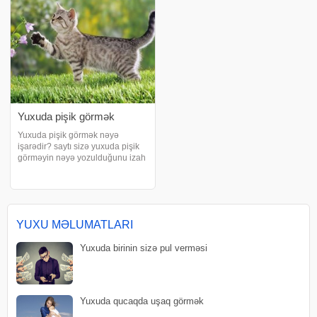
qızıldan olan a
həya
Yuxuda pişik görmək
Yuxuda pişik görmək nəyə
işarədir? saytı sizə yuxuda pişik
görməyin nəyə yozulduğunu izah
edir. Yuxuda pişik görmək
yaradıcılıq və gücü təmsil edir.
Amma bəzən pişiyin pis şans
gətirildiyi də düşünülür. Yuxunun
mənası şəxsi
YUXU MƏLUMATLARI
Yuxuda birinin sizə pul verməsi
Yuxuda qucaqda uşaq görmək