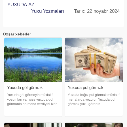
YUXUDA.AZ
Yuxu Yozmaları
Tarix: 22 noyabr 2024
Oxşar xəbərlər
Yuxuda göl görmək
Yuxuda pul görmək
Yuxuda göl görməyin müxtəlif
Yuxuda kağız pul görmək müxtəlif
yozumları var. sizə yuxuda göl
mənalarda yozulur. Yuxuda pul
görmənin nə məna verdiyini izah
görmək yuxu görənin
edir. Yuxuda çirkli göl görmək.
gözlənilməz yerdən pul
Yuxuda çirkli göl görmək, daxili
alacağına işarə edir. Eyni
təmizlənmə prosesindən keçməli
zamanda, xəyalpərəst çətin
olduğunuza dəlalət edir.
dövrlərini ən qısa müddətdə
Həyatınızı
aradan qaldıra bilər. Yuxuda pu