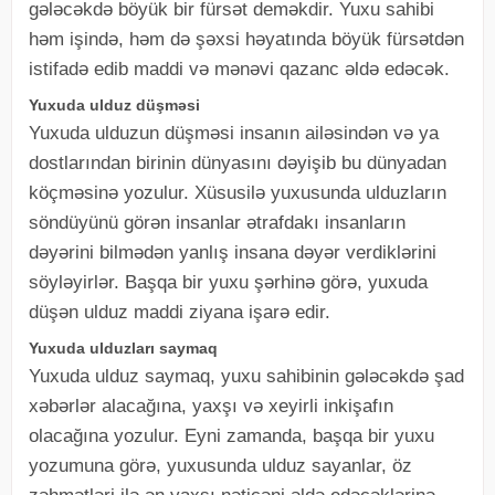
gələcəkdə böyük bir fürsət deməkdir. Yuxu sahibi
həm işində, həm də şəxsi həyatında böyük fürsətdən
istifadə edib maddi və mənəvi qazanc əldə edəcək.
Yuxuda ulduz düşməsi
Yuxuda ulduzun düşməsi insanın ailəsindən və ya
dostlarından birinin dünyasını dəyişib bu dünyadan
köçməsinə yozulur. Xüsusilə yuxusunda ulduzların
söndüyünü görən insanlar ətrafdakı insanların
dəyərini bilmədən yanlış insana dəyər verdiklərini
söyləyirlər. Başqa bir yuxu şərhinə görə, yuxuda
düşən ulduz maddi ziyana işarə edir.
Yuxuda ulduzları saymaq
Yuxuda ulduz saymaq, yuxu sahibinin gələcəkdə şad
xəbərlər alacağına, yaxşı və xeyirli inkişafın
olacağına yozulur. Eyni zamanda, başqa bir yuxu
yozumuna görə, yuxusunda ulduz sayanlar, öz