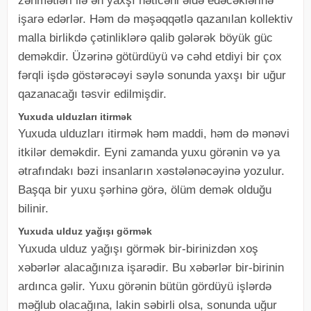
zəhmətləri ilə ən yaxşı nəticəni əldə edəcəklərinə
işarə edərlər. Həm də məşəqqətlə qazanılan kollektiv
malla birlikdə çətinliklərə qalib gələrək böyük güc
deməkdir. Üzərinə götürdüyü və cəhd etdiyi bir çox
fərqli işdə göstərəcəyi səylə sonunda yaxşı bir uğur
qazanacağı təsvir edilmişdir.
Yuxuda ulduzları itirmək
Yuxuda ulduzları itirmək həm maddi, həm də mənəvi
itkilər deməkdir. Eyni zamanda yuxu görənin və ya
ətrafındakı bəzi insanların xəstələnəcəyinə yozulur.
Başqa bir yuxu şərhinə görə, ölüm demək olduğu
bilinir.
Yuxuda ulduz yağışı görmək
Yuxuda ulduz yağışı görmək bir-birinizdən xoş
xəbərlər alacağınıza işarədir. Bu xəbərlər bir-birinin
ardınca gəlir. Yuxu görənin bütün gördüyü işlərdə
məğlub olacağına, lakin səbirli olsa, sonunda uğur