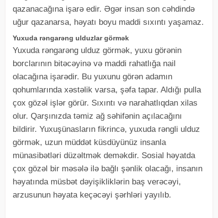
qazanacağına işarə edir. Əgər insan son cəhdində
uğur qazanarsa, həyatı boyu maddi sıxıntı yaşamaz.
Yuxuda rəngarəng ulduzlar görmək
Yuxuda rəngarəng ulduz görmək, yuxu görənin
borclarının bitəcəyinə və maddi rahatlığa nail
olacağına işarədir. Bu yuxunu görən adamın
qohumlarında xəstəlik varsa, şəfa tapar. Aldığı pulla
çox gözəl işlər görür. Sıxıntı və narahatlıqdan xilas
olur. Qarşınızda təmiz ağ səhifənin açılacağını
bildirir. Yuxuşünasların fikrincə, yuxuda rəngli ulduz
görmək, uzun müddət küsdüyünüz insanla
münasibətləri düzəltmək deməkdir. Sosial həyatda
çox gözəl bir məsələ ilə bağlı şənlik olacağı, insanın
həyatında müsbət dəyişikliklərin baş verəcəyi,
arzusunun həyata keçəcəyi şərhləri yayılıb.